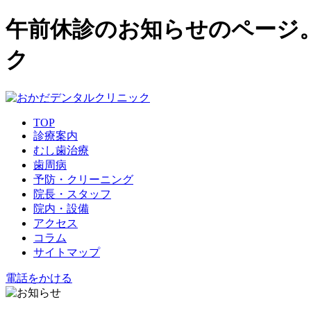
午前休診のお知らせのページ
ク
TOP
診療案内
むし歯治療
歯周病
予防・クリーニング
院長・スタッフ
院内・設備
アクセス
コラム
サイトマップ
電話をかける