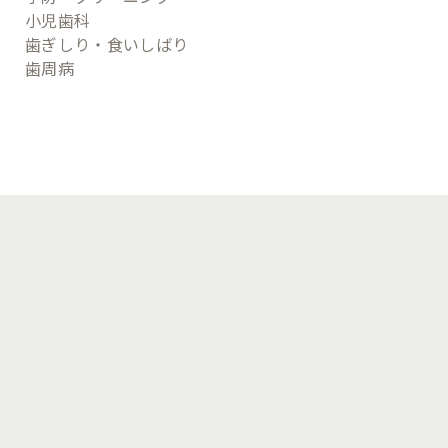
小児歯科
歯ぎしり・食いしばり
歯周病
診療時間
月
火
水
木
金
土
日
祝