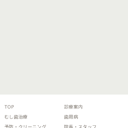
9:30～13:00
●
●
／
●
●
●
／
／
14:30～19:00
●
●
／
●
●
★
／
／
休診日：水曜、日曜、祝日
★：土曜午後のみ14:30～18:00
042-319-2939
TOP
診療案内
むし歯治療
歯周病
予防・クリーニング
院長・スタッフ